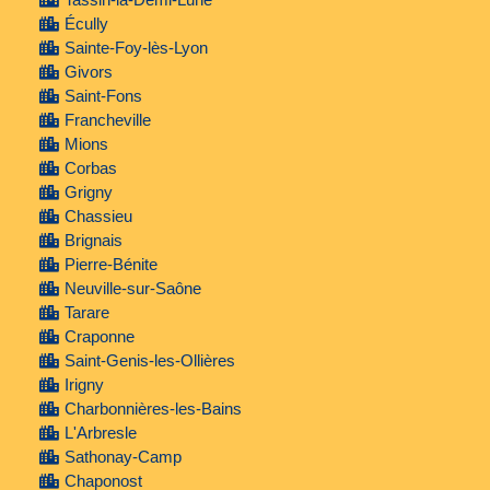
Écully
Sainte-Foy-lès-Lyon
Givors
Saint-Fons
Francheville
Mions
Corbas
Grigny
Chassieu
Brignais
Pierre-Bénite
Neuville-sur-Saône
Tarare
Craponne
Saint-Genis-les-Ollières
Irigny
Charbonnières-les-Bains
L'Arbresle
Sathonay-Camp
Chaponost