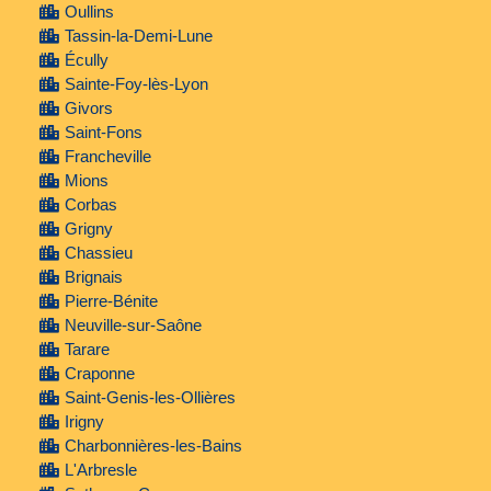
Oullins
Tassin-la-Demi-Lune
Écully
Sainte-Foy-lès-Lyon
Givors
Saint-Fons
Francheville
Mions
Corbas
Grigny
Chassieu
Brignais
Pierre-Bénite
Neuville-sur-Saône
Tarare
Craponne
Saint-Genis-les-Ollières
Irigny
Charbonnières-les-Bains
L'Arbresle